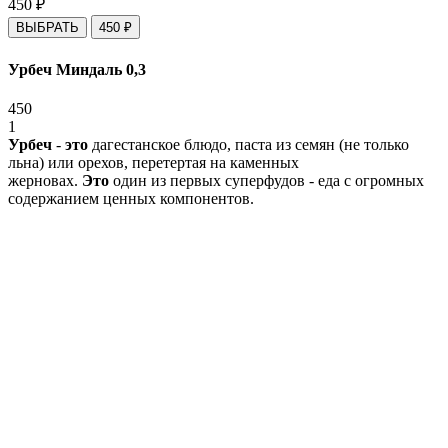
450
₽
ВЫБРАТЬ
450
₽
Урбеч Миндаль 0,3
450
1
Урбеч
-
это
дагестанское блюдо, паста из семян (не только
льна) или орехов, перетертая на каменных
жерновах.
Это
один из первых суперфудов - еда с огромных
содержанием ценных компонентов.