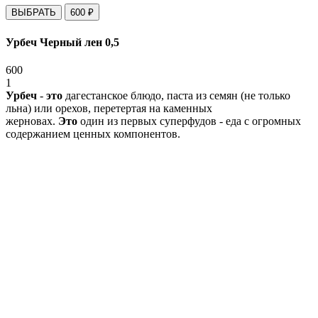
ВЫБРАТЬ
600
₽
Урбеч Черный лен 0,5
600
1
Урбеч
-
это
дагестанское блюдо, паста из семян (не только
льна) или орехов, перетертая на каменных
жерновах.
Это
один из первых суперфудов - еда с огромных
содержанием ценных компонентов.