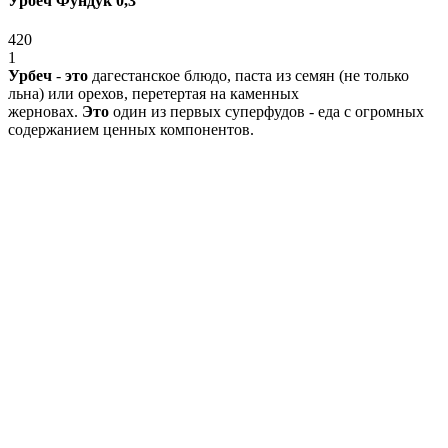
Урбеч Фундук 0,3
420
1
Урбеч
-
это
дагестанское блюдо, паста из семян (не только
льна) или орехов, перетертая на каменных
жерновах.
Это
один из первых суперфудов - еда с огромных
содержанием ценных компонентов.