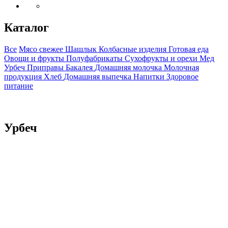
Каталог
Все
Мясо свежее
Шашлык
Колбасные изделия
Готовая еда
Овощи и фрукты
Полуфабрикаты
Сухофрукты и орехи
Мед
Урбеч
Приправы
Бакалея
Домашняя молочка
Молочная
продукция
Хлеб
Домашняя выпечка
Напитки
Здоровое
питание
Урбеч