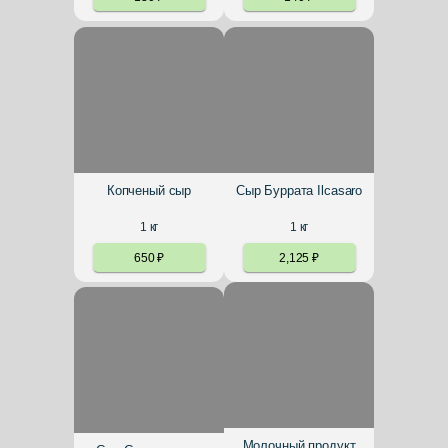
Копченый сыр
Сыр Буррата Ilcasaro
1
кг
1
кг
650
₽
2,125
₽
Молочный продукт