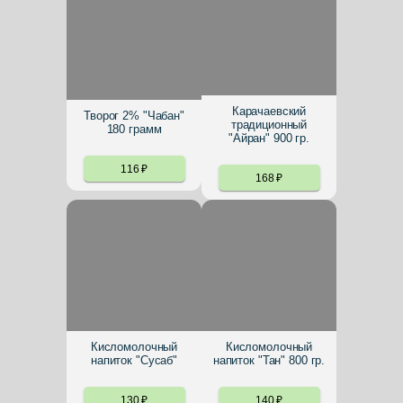
Карачаевский
Творог 2% "Чабан"
традиционный
180 грамм
"Айран" 900 гр.
116
₽
168
₽
Кисломолочный
Кисломолочный
напиток "Сусаб"
напиток "Тан" 800 гр.
130
₽
140
₽